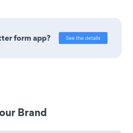
tter form app?
See the details
our Brand