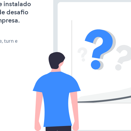
e instalado
de desafio
mpresa.
, turn e