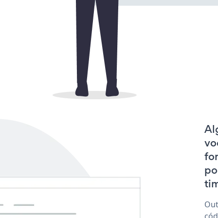
Al
vo
fo
po
tim
Out
cód