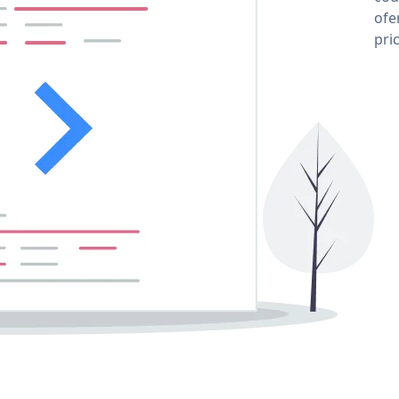
ofe
pri