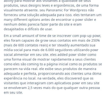
ability para mostrar aos visitantes a qualidade de seus
produtos, seus designs leves e ergonômicos, de uma forma
visualmente atraente. seu Panoramic For Wordpress não
forneceu uma solução adequada para isso. eles tentaram um
many different options antes de encontrar o powr slider e
nenhum deles parecia fazer parte do site e eram
desajeitados e difíceis de usar.
Em a small amount of time de se inscrever com pop-up powr,
eles foram capazes de grow seus contatos em mais de 250%
(mais de 600 contatos reais) e ter steadily aumentado sua
mídia social para mais de 6.000 seguidores utilizando powr
social alimentar em seu site. eles added powr slider como
uma forma visual de mostrar rapidamente a seus clientes
como eles são coming to a página inicial como os produtos se
parecem na vida real. ele exibe seus produtos de maneira
adequada e perfeita, proporcionando aos clientes uma ótima
experiência no local. na verdade, eles discovered que os
visitantes que interagiram com aplicativos powr em seu site
se envolveram 2,5 vezes mais do que qualquer outra pessoa
em seu site.