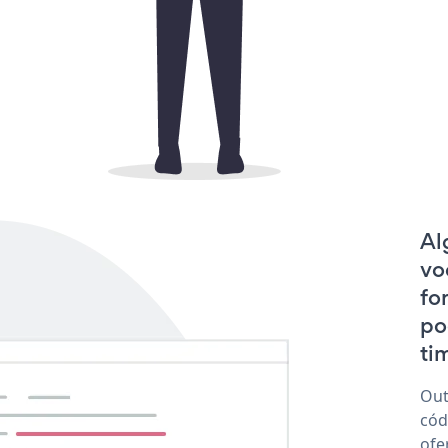
Al
vo
fo
po
tim
Out
cód
ofe