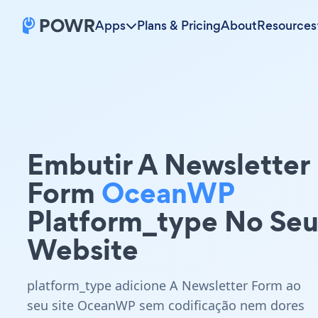
Apps
Plans & Pricing
About
Resources
Embutir A Newsletter
Form
OceanWP
Platform_type No Se
Website
platform_type adicione A Newsletter Form ao
seu site OceanWP sem codificação nem dores