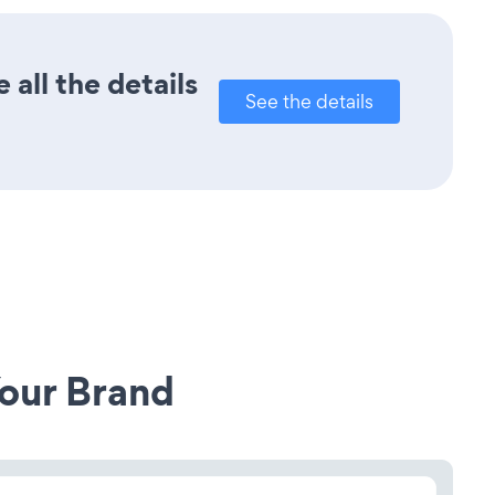
all the details
See the details
our Brand