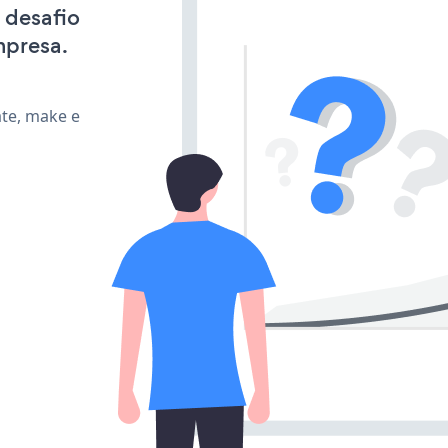
 desafio
mpresa.
ate, make e