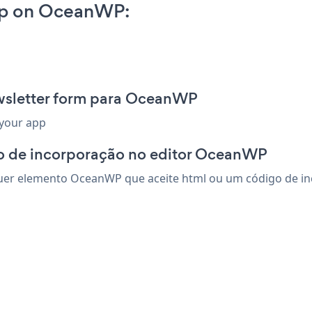
pp on OceanWP:
wsletter form para OceanWP
 your app
o de incorporação no editor OceanWP
er elemento OceanWP que aceite html ou um código de inco