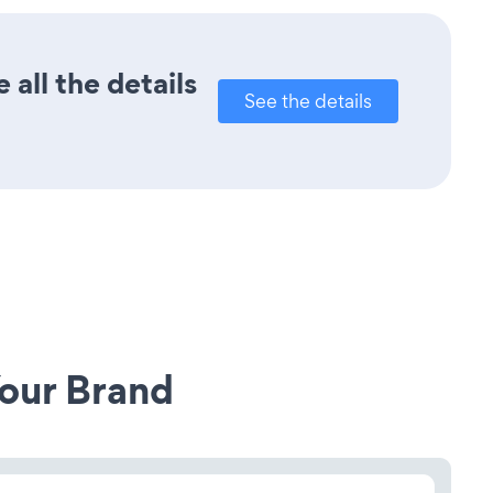
all the details
See the details
our Brand