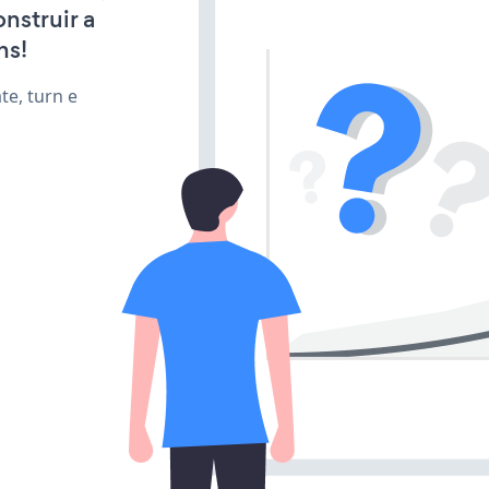
nstruir a
ns!
te, turn e