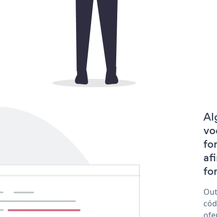
Al
vo
fo
af
for
Out
cód
ofe