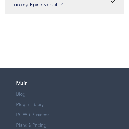
on my Episerver site?
Main
Blog
Plugin Library
POWR Business
Plans & Pricing