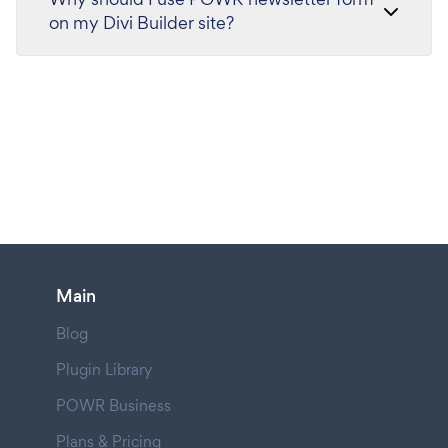
on my Divi Builder site?
Main
Blog
Plugin Library
POWR Business
Plans & Pricing