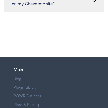
on my Chevereto site?
Main
Blog
Plugin Library
POWR Business
Plans & Pricing