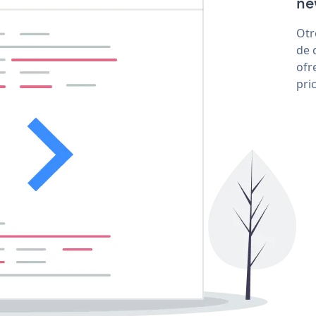
ne
Otr
de 
ofr
pri