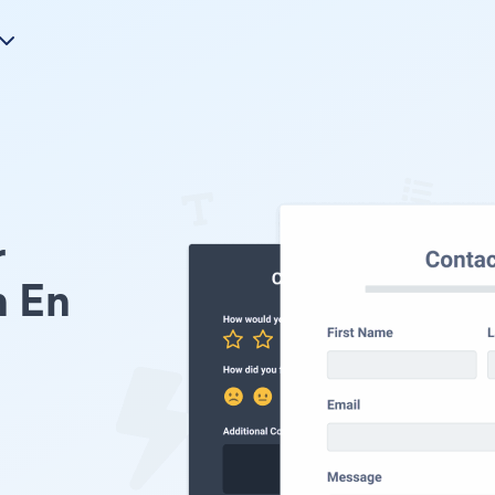
r
n En