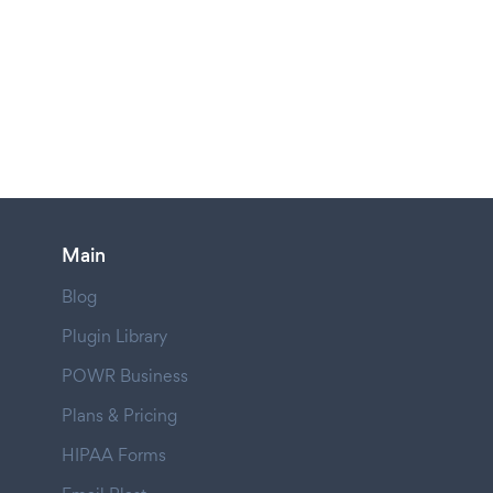
Main
Blog
Plugin Library
POWR Business
Plans & Pricing
HIPAA Forms