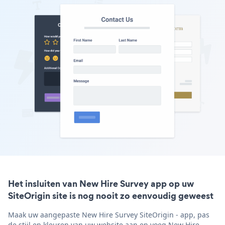
Het insluiten van New Hire Survey app op uw
SiteOrigin site is nog nooit zo eenvoudig geweest
Maak uw aangepaste New Hire Survey SiteOrigin - app, pas
de stijl en kleuren van uw website aan en voeg New Hire