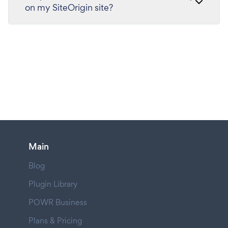
on my SiteOrigin site?
Main
Blog
Plugin Library
POWR Business
Plans & Pricing