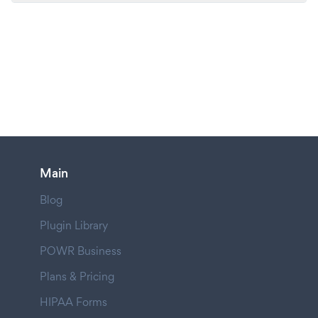
Main
Blog
Plugin Library
POWR Business
Plans & Pricing
HIPAA Forms