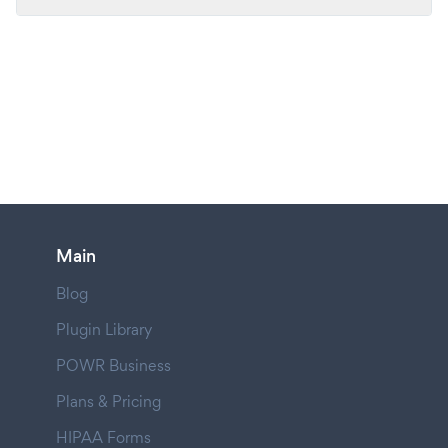
Main
Blog
Plugin Library
POWR Business
Plans & Pricing
HIPAA Forms