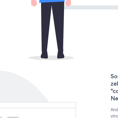
So
ze
"c
Ne
And
vin