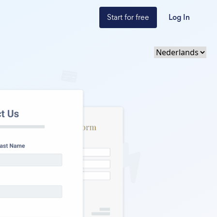
Start for free
Log In