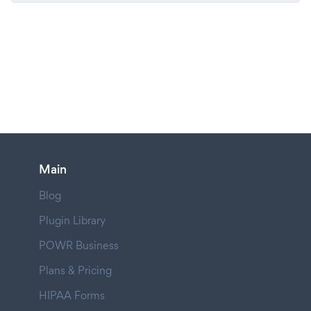
Main
Blog
Plugin Library
POWR Business
Plans & Pricing
HIPAA Forms