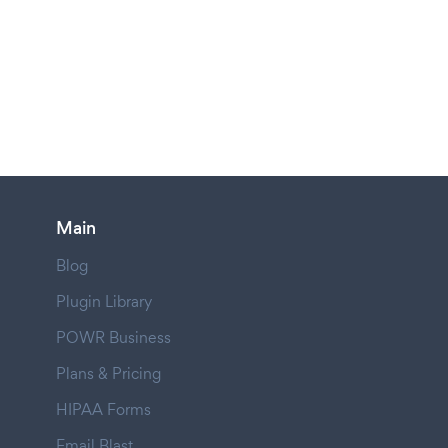
Main
Blog
Plugin Library
POWR Business
Plans & Pricing
HIPAA Forms
Email Blast