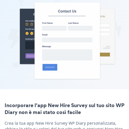
Incorporare l'app New Hire Survey sul tuo sito WP
Diary non è mai stato così facile
Crea la tua app New Hire Survey WP Diary personalizzata,
abbina lo stile e i colori del tuo sito web e aggiungi New Hire