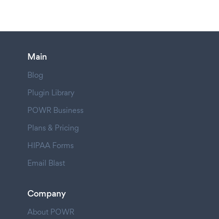
Main
Blog
Plugin Library
POWR Business
Plans & Pricing
HIPAA Forms
Email Blast
Company
About POWR