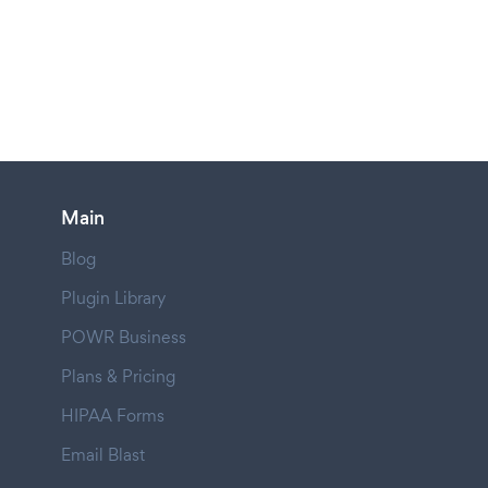
Main
Blog
Plugin Library
POWR Business
Plans & Pricing
HIPAA Forms
Email Blast