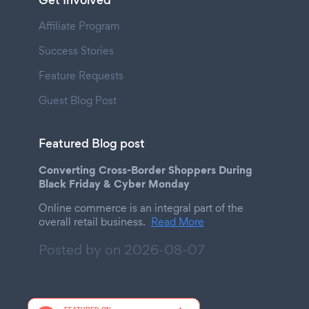
Get Involved
Affiliate Program
Success Stories
Feature Requests
Guest Blog Post
Featured Blog post
Converting Cross-Border Shoppers During
Black Friday & Cyber Monday
Online commerce is an integral part of the
overall retail business.
Read More
Posted by on
2026-08-07