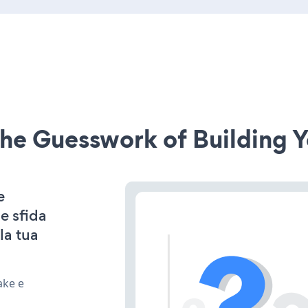
he Guesswork of Building Y
e
e sfida
la tua
ake e