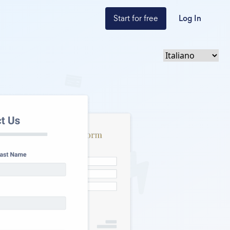
Start for free
Log In