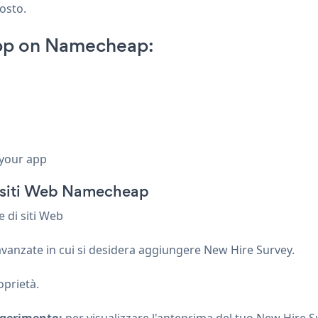
posto.
pp on Namecheap:
 your app
di siti Web Namecheap
e di siti Web
 avanzate in cui si desidera aggiungere New Hire Survey.
oprietà.
gerimento:
per visualizzare l'anteprima del tuo New Hire Sur