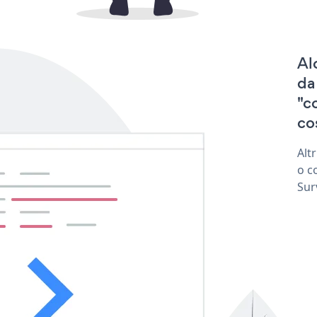
Al
da
"c
co
Alt
o c
Sur