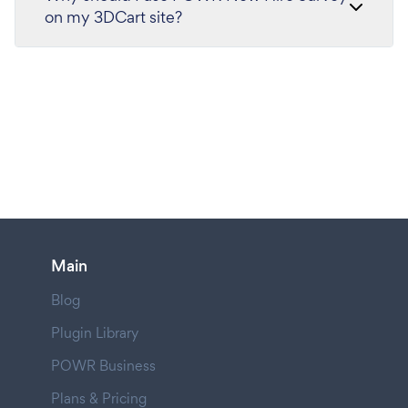
on my 3DCart site?
Main
Blog
Plugin Library
POWR Business
Plans & Pricing