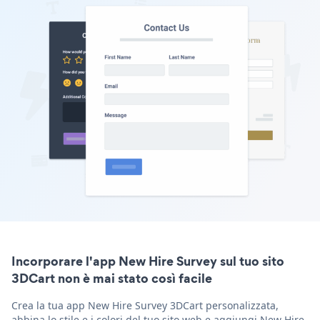
Incorporare l'app New Hire Survey sul tuo sito
3DCart non è mai stato così facile
Crea la tua app New Hire Survey 3DCart personalizzata,
abbina lo stile e i colori del tuo sito web e aggiungi New Hire