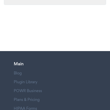
Main
Blog
Plugin Library
POWR Business
Plans & Pricing
HIPAA Forms