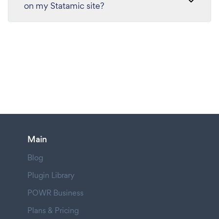
on my Statamic site?
Main
Blog
Plugin Library
POWR Business
Plans & Pricing