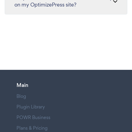
on my OptimizePress site?
Main
Blog
Plugin Library
POWR Business
Plans & Pricing