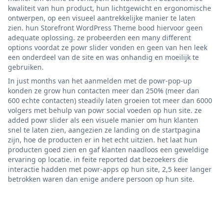
kwaliteit van hun product, hun lichtgewicht en ergonomische
ontwerpen, op een visueel aantrekkelijke manier te laten
zien. hun Storefront WordPress Theme bood hiervoor geen
adequate oplossing. ze probeerden een many different
options voordat ze powr slider vonden en geen van hen leek
een onderdeel van de site en was onhandig en moeilijk te
gebruiken.
In just months van het aanmelden met de powr-pop-up
konden ze grow hun contacten meer dan 250% (meer dan
600 echte contacten) steadily laten groeien tot meer dan 6000
volgers met behulp van powr social voeden op hun site. ze
added powr slider als een visuele manier om hun klanten
snel te laten zien, aangezien ze landing on de startpagina
zijn, hoe de producten er in het echt uitzien. het laat hun
producten goed zien en gaf klanten naadloos een geweldige
ervaring op locatie. in feite reported dat bezoekers die
interactie hadden met powr-apps op hun site, 2,5 keer langer
betrokken waren dan enige andere persoon op hun site.