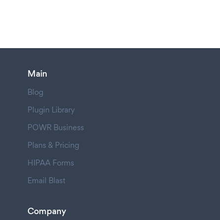
Main
Blog
Plugin Library
POWR Business
Plans & Pricing
HIPAA Forms
Email Blast
Company