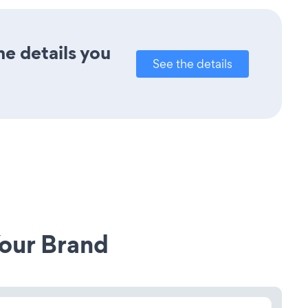
he details you
See the details
our Brand