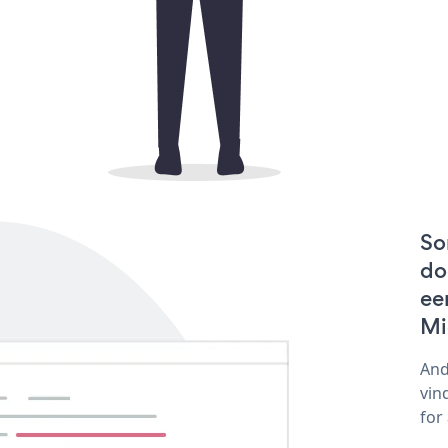
So
do
ee
Mi
And
vin
for