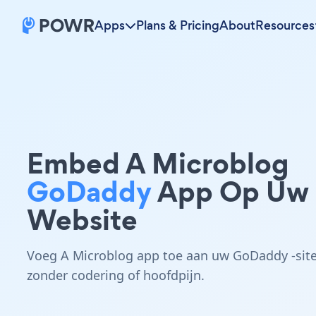
Apps
Plans & Pricing
About
Resources
Embed A Microblog
GoDaddy
App Op Uw
Website
Voeg A Microblog app toe aan uw GoDaddy -sit
zonder codering of hoofdpijn.