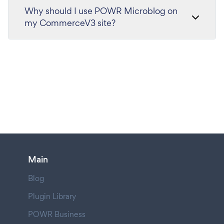
Why should I use POWR Microblog on
my CommerceV3 site?
Main
Blog
Plugin Library
POWR Business