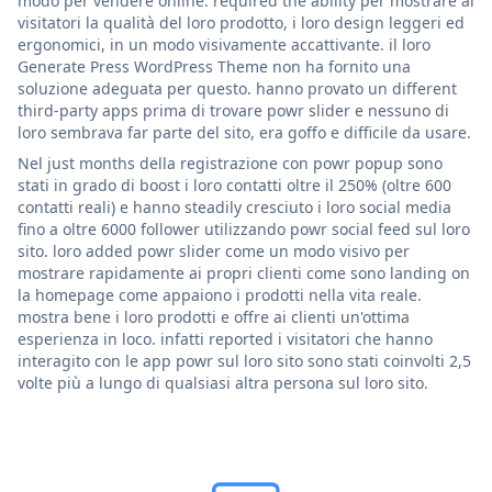
modo per vendere online. required the ability per mostrare ai
visitatori la qualità del loro prodotto, i loro design leggeri ed
ergonomici, in un modo visivamente accattivante. il loro
Generate Press WordPress Theme non ha fornito una
soluzione adeguata per questo. hanno provato un different
third-party apps prima di trovare powr slider e nessuno di
loro sembrava far parte del sito, era goffo e difficile da usare.
Nel just months della registrazione con powr popup sono
stati in grado di boost i loro contatti oltre il 250% (oltre 600
contatti reali) e hanno steadily cresciuto i loro social media
fino a oltre 6000 follower utilizzando powr social feed sul loro
sito. loro added powr slider come un modo visivo per
mostrare rapidamente ai propri clienti come sono landing on
la homepage come appaiono i prodotti nella vita reale.
mostra bene i loro prodotti e offre ai clienti un'ottima
esperienza in loco. infatti reported i visitatori che hanno
interagito con le app powr sul loro sito sono stati coinvolti 2,5
volte più a lungo di qualsiasi altra persona sul loro sito.