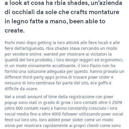
a look at cosa ha rbia shades, un'azienda
di occhiali da sole che crafts montature
in legno fatte a mano, been able to
create.
Pochi mesi dopo getting la loro attività alle fiere locali e alle
fiere dell'artigianato, rbia shades stava cercando un modo
per vendere online. wanted per mostrare ai visitatori la
qualità del loro prodotto, i loro design leggeri ed ergonomici,
in un modo visivamente accattivante. il loro Flazio non ha
fornito una soluzione adeguata per questo. hanno provato un
different third-party apps prima di trovare powr slider e
nessuno di loro sembrava far parte del sito, era goffo e
difficile da usare.
Nel a small amount of time della registrazione con powr
popup sono stati in grado di grow i loro contatti oltre il 250%
(oltre 600 contatti reali) e hanno constantly cresciuto i loro
social media fino a oltre 6000 follower utilizzando powr social
feed sul loro sito. loro added powr slider come un modo
visivo per mostrare rapidamente ai propri clienti come sono