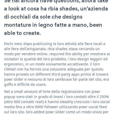
Se hai ancora have questions, allora take
a look at cosa ha rbia shades, un'azienda
di occhiali da sole che designs
montature in legno fatte a mano, been
able to create.
Pochi mesi dopo publicizing la loro attività alle fiere locali e
alle fiere dell'artigianato, rbia shades stava cercando un
modo per vendere online. required the ability per mostrare ai
visitatori la qualità del loro prodotto, i loro design leggeri ed
ergonomici, in un modo visivamente accattivante. il loro
CM4all non ha fornito una soluzione adeguata per questo.
hanno provato un different third-party apps prima di trovare
powr slider e nessuno di loro sembrava far parte del sito, era
goffo e difficile da usare.
Nel a small amount of time della registrazione con powr
popup sono stati in grado di boost i loro contatti oltre il 250%
(oltre 600 contatti reali) e hanno steadily cresciuto i loro social
media fino a oltre 6000 follower utilizzando powr social feed
sul loro sito. loro added powr slider come un modo visivo per