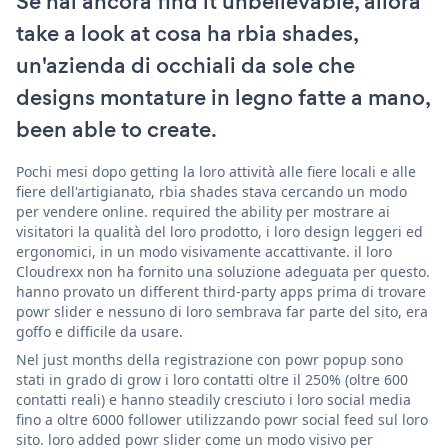
Se hai ancora find it unbelievable, allora
take a look at cosa ha rbia shades,
un'azienda di occhiali da sole che
designs montature in legno fatte a mano,
been able to create.
Pochi mesi dopo getting la loro attività alle fiere locali e alle
fiere dell'artigianato, rbia shades stava cercando un modo
per vendere online. required the ability per mostrare ai
visitatori la qualità del loro prodotto, i loro design leggeri ed
ergonomici, in un modo visivamente accattivante. il loro
Cloudrexx non ha fornito una soluzione adeguata per questo.
hanno provato un different third-party apps prima di trovare
powr slider e nessuno di loro sembrava far parte del sito, era
goffo e difficile da usare.
Nel just months della registrazione con powr popup sono
stati in grado di grow i loro contatti oltre il 250% (oltre 600
contatti reali) e hanno steadily cresciuto i loro social media
fino a oltre 6000 follower utilizzando powr social feed sul loro
sito. loro added powr slider come un modo visivo per