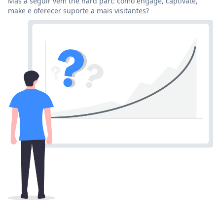
Mas a seguir vem the hard part: como engage, captivate,
make e oferecer suporte a mais visitantes?