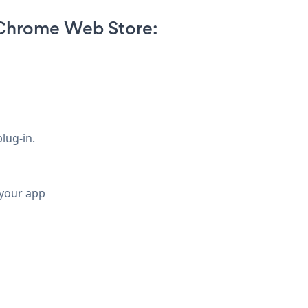
Chrome Web Store:
lug-in.
 your app