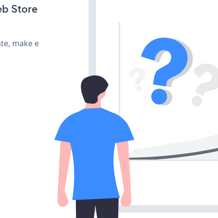
eb Store
ate, make e