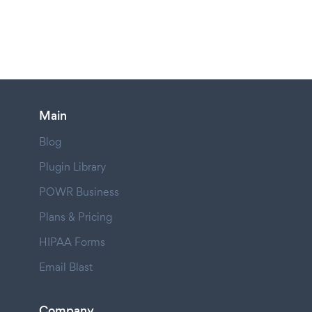
Main
Blog
Plugin Library
POWR Business
Plans & Pricing
HIPAA Forms
Email Blast
Company