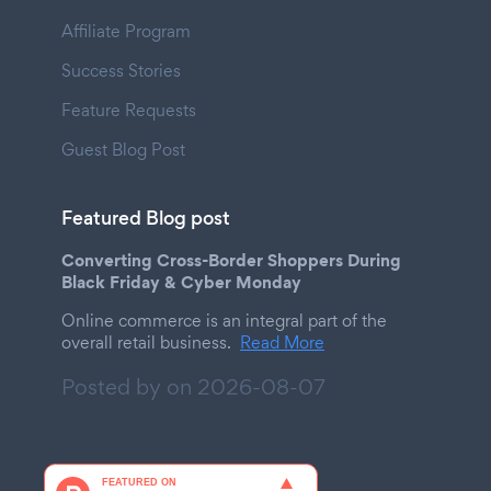
Affiliate Program
Success Stories
Feature Requests
Guest Blog Post
Featured Blog post
Converting Cross-Border Shoppers During
Black Friday & Cyber Monday
Online commerce is an integral part of the
overall retail business.
Read More
Posted by on
2026-08-07