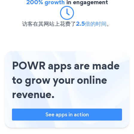
200% growth
in engagement
访客在其网站上花费了
2.5倍的时间
。
POWR apps are made
to grow your online
revenue.
See apps in action