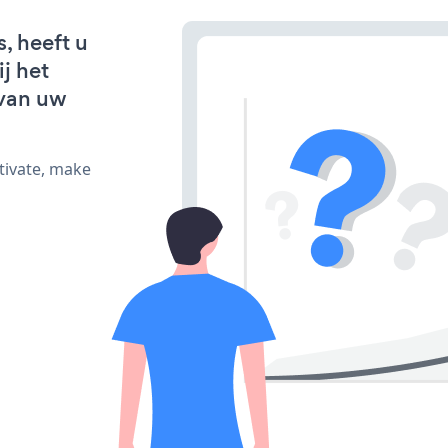
, heeft u
j het
van uw
tivate, make