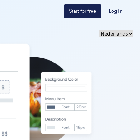
Start for free
Log In