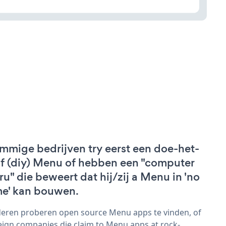
mmige bedrijven try eerst een doe-het-
lf (diy) Menu of hebben een "computer
ru" die beweert dat hij/zij a Menu in 'no
me' kan bouwen.
eren proberen open source Menu apps te vinden, of
eign companies die claim to Menu apps at rock-