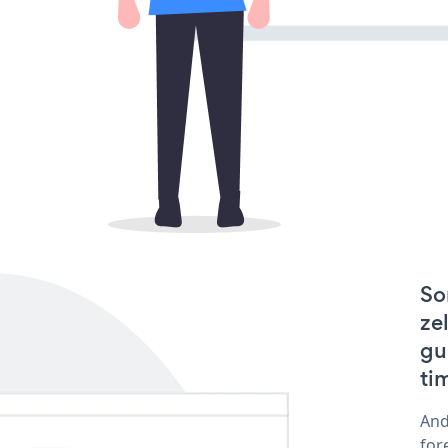
So
ze
gu
ti
And
for