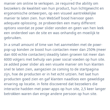
manier om online te verkopen. ze required the ability om
bezoekers de kwaliteit van hun product, hun lichtgewicht en
ergonomische ontwerpen, op een visueel aantrekkelijke
manier te laten zien. hun WebSelf bood hiervoor geen
adequate oplossing. ze probeerden een many different
options voordat ze powr slider vonden en geen van hen leek
een onderdeel van de site en was onhandig en moeilijk te
gebruiken.
In a small amount of time van het aanmelden met de powr-
pop-up konden ze boost hun contacten meer dan 250% (meer
dan 600 echte contacten) steadily laten groeien tot meer dan
6000 volgers met behulp van powr social voeden op hun site.
ze added powr slider als een visuele manier om hun klanten
snel te laten zien, aangezien ze coming to de startpagina
zijn, hoe de producten er in het echt uitzien. het laat hun
producten goed zien en gaf klanten naadloos een geweldige
ervaring op locatie. in feite discovered dat bezoekers die
interactie hadden met powr-apps op hun site, 2,5 keer langer
betrokken waren dan enige andere persoon op hun site.