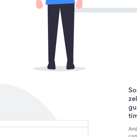
So
ze
gu
ti
And
com