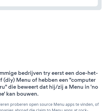
mmige bedrijven try eerst een doe-het-
lf (diy) Menu of hebben een "computer
ru" die beweert dat hij/zij a Menu in 'no
me' kan bouwen.
eren proberen open source Menu apps te vinden, of
panies abroad die claim to Menu apps at rock-