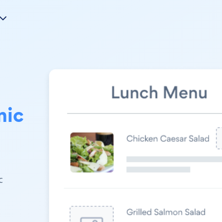
mic
c