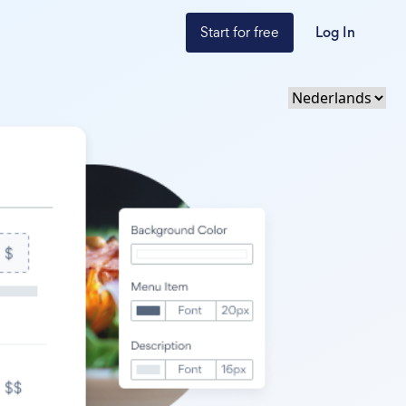
Start for free
Log In