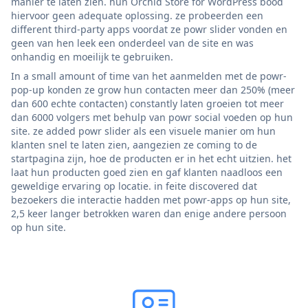
manier te laten zien. hun Orchid Store for WordPress bood
hiervoor geen adequate oplossing. ze probeerden een
different third-party apps voordat ze powr slider vonden en
geen van hen leek een onderdeel van de site en was
onhandig en moeilijk te gebruiken.
In a small amount of time van het aanmelden met de powr-
pop-up konden ze grow hun contacten meer dan 250% (meer
dan 600 echte contacten) constantly laten groeien tot meer
dan 6000 volgers met behulp van powr social voeden op hun
site. ze added powr slider als een visuele manier om hun
klanten snel te laten zien, aangezien ze coming to de
startpagina zijn, hoe de producten er in het echt uitzien. het
laat hun producten goed zien en gaf klanten naadloos een
geweldige ervaring op locatie. in feite discovered dat
bezoekers die interactie hadden met powr-apps op hun site,
2,5 keer langer betrokken waren dan enige andere persoon
op hun site.