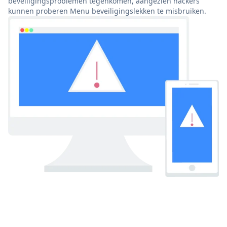
beveiligingsproblemen tegenkomen, aangezien hackers
kunnen proberen Menu beveiligingslekken te misbruiken.