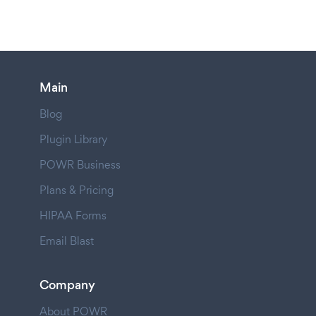
Main
Blog
Plugin Library
POWR Business
Plans & Pricing
HIPAA Forms
Email Blast
Company
About POWR