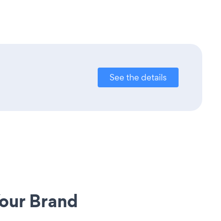
See the details
our Brand