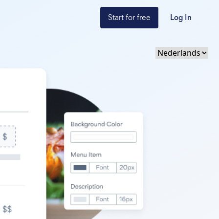
Start for free
Log In