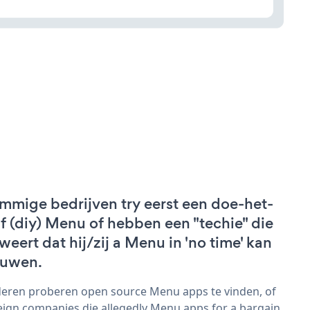
mmige bedrijven try eerst een doe-het-
lf (diy) Menu of hebben een "techie" die
weert dat hij/zij a Menu in 'no time' kan
uwen.
eren proberen open source Menu apps te vinden, of
eign companies die allegedly Menu apps for a bargain