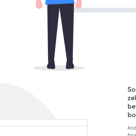
So
ze
be
bo
And
for