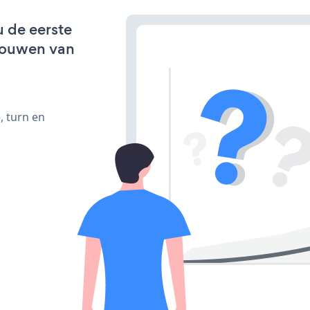
u de eerste
bouwen van
, turn en