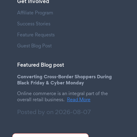
Get Involved
Affiliate Program
Success Stories
Feature Requests
Guest Blog Post
Featured Blog post
Converting Cross-Border Shoppers During
Black Friday & Cyber Monday
Online commerce is an integral part of the
overall retail business.
Read More
Posted by on
2026-08-07