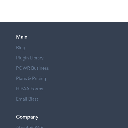
Main
Blog
Plugin Library
POWR Business
Plans & Pricing
HIPAA Forms
Email Blast
Company
About POWR