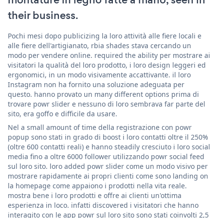
their business.
Pochi mesi dopo publicizing la loro attività alle fiere locali e
alle fiere dell'artigianato, rbia shades stava cercando un
modo per vendere online. required the ability per mostrare ai
visitatori la qualità del loro prodotto, i loro design leggeri ed
ergonomici, in un modo visivamente accattivante. il loro
Instagram non ha fornito una soluzione adeguata per
questo. hanno provato un many different options prima di
trovare powr slider e nessuno di loro sembrava far parte del
sito, era goffo e difficile da usare.
Nel a small amount of time della registrazione con powr
popup sono stati in grado di boost i loro contatti oltre il 250%
(oltre 600 contatti reali) e hanno steadily cresciuto i loro social
media fino a oltre 6000 follower utilizzando powr social feed
sul loro sito. loro added powr slider come un modo visivo per
mostrare rapidamente ai propri clienti come sono landing on
la homepage come appaiono i prodotti nella vita reale.
mostra bene i loro prodotti e offre ai clienti un'ottima
esperienza in loco. infatti discovered i visitatori che hanno
interagito con le app powr sul loro sito sono stati coinvolti 2,5