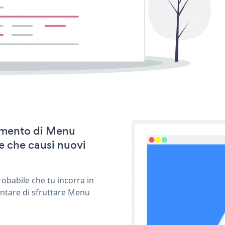
namento di Menu
e che causi nuovi
obabile che tu incorra in
entare di sfruttare Menu