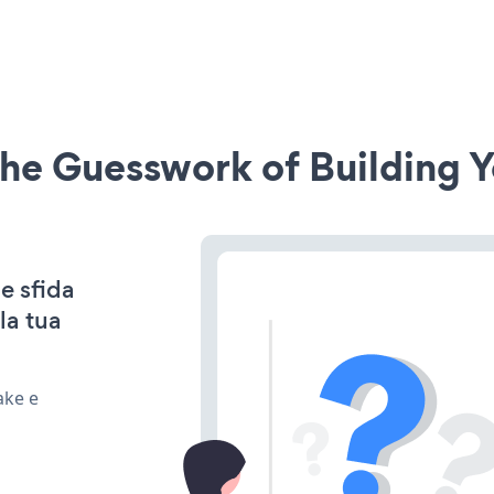
he Guesswork of Building Y
e sfida
la tua
ake e