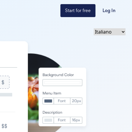
Start for free
Log In