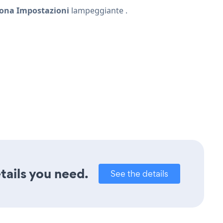
cona Impostazioni
lampeggiante
.
tails you need.
See the details