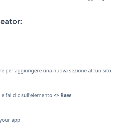
eator:
ne per aggiungere una nuova sezione al tuo sito.
s
e fai clic sull'elemento
<> Raw
.
 your app