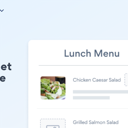
et
te