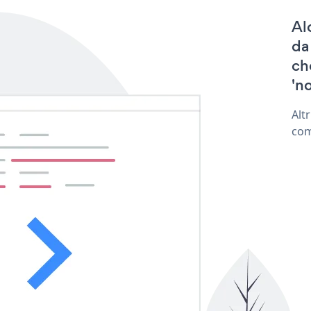
Al
da
ch
'no
Alt
com