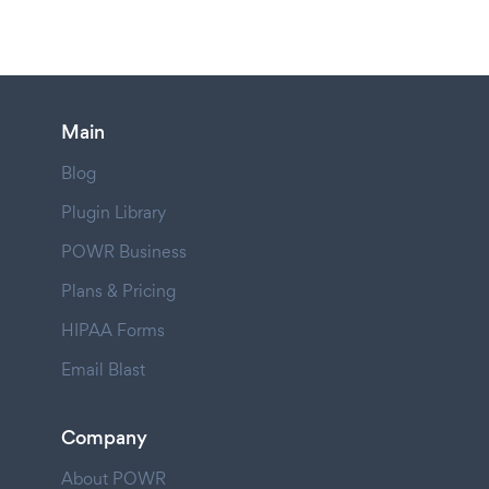
Main
Blog
Plugin Library
POWR Business
Plans & Pricing
HIPAA Forms
Email Blast
Company
About POWR