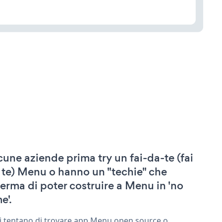
cune aziende prima try un fai-da-te (fai
 te) Menu o hanno un "techie" che
ferma di poter costruire a Menu in 'no
e'.
ri tentano di trovare app Menu open source o