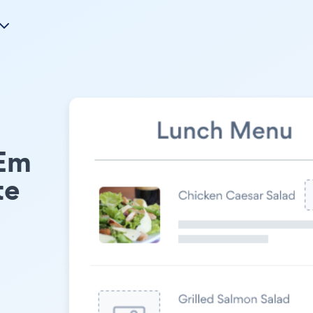
 Em
te