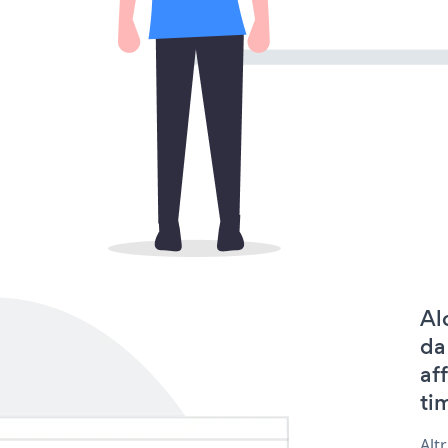
Al
da
af
tim
Alt