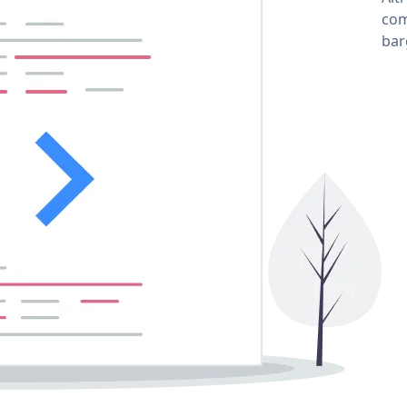
com
bar