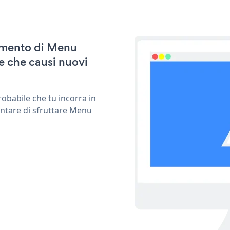
namento di Menu
e che causi nuovi
obabile che tu incorra in
entare di sfruttare Menu