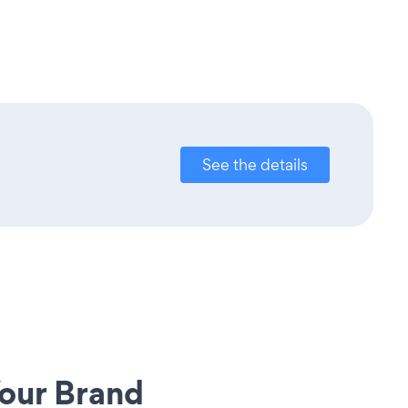
See the details
our Brand