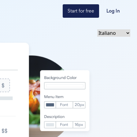
Start for free
Log In