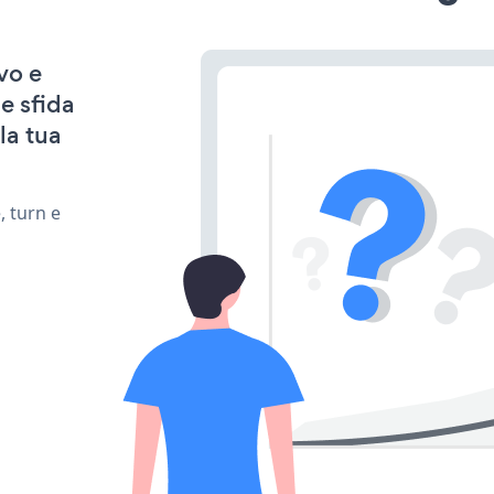
vo e
e sfida
la tua
, turn e