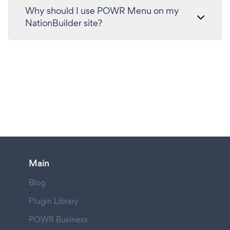
Why should I use POWR Menu on my
NationBuilder site?
Main
Blog
Plugin Library
POWR Business