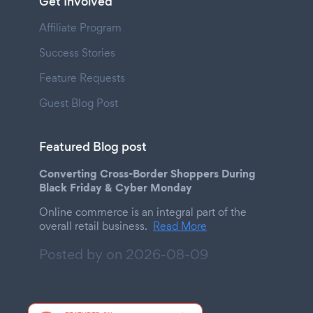
Get Involved
Affiliate Program
Success Stories
Feature Requests
Guest Blog Post
Featured Blog post
Converting Cross-Border Shoppers During
Black Friday & Cyber Monday
Online commerce is an integral part of the
overall retail business.
Read More
Posted by on
2026-08-09