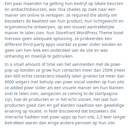
Een paar maanden na getting hun bedrijf op lokale beurzen
en ambachtsbeurzen, was rbia shades op zoek naar een
manier om online te verkopen. ze required the ability om
bezoekers de kwaliteit van hun product, hun lichtgewicht en
ergonomische ontwerpen, op een visueel aantrekkelijke
manier te laten zien. hun Storefront WordPress Theme bood
hiervoor geen adequate oplossing. ze probeerden een
different third-party apps voordat ze powr slider vonden en
geen van hen leek een onderdeel van de site en was
onhandig en moeilijk te gebruiken.
In a small amount of time van het aanmelden met de powr-
pop-up konden ze grow hun contacten meer dan 250% (meer
dan 600 echte contacten) steadily laten groeien tot meer dan
6000 volgers met behulp van powr social voeden op hun site.
ze added powr slider als een visuele manier om hun klanten
snel te laten zien, aangezien ze coming to de startpagina
zijn, hoe de producten er in het echt uitzien. het laat hun
producten goed zien en gaf klanten naadloos een geweldige
ervaring op locatie. in feite discovered dat bezoekers die
interactie hadden met powr-apps op hun site, 2,5 keer langer
betrokken waren dan enige andere persoon op hun site.